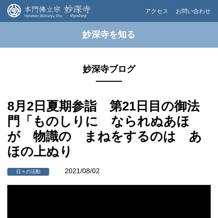
アクセス
お問い合わせ
妙深寺を知る
妙深寺ブログ
8月2日夏期参詣 第21日目の御法
門「ものしりに なられぬあほ
が 物識の まねをするのは あ
ほの上ぬり
2021/08/02
日々の活動