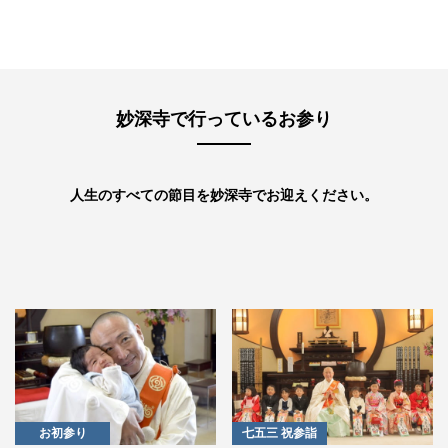
妙深寺で行っているお参り
⼈⽣のすべての節⽬を妙深寺でお迎えください。
お初参り
七五三 祝参詣