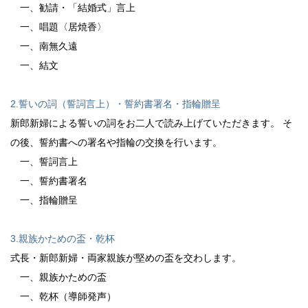
一、勧請・「結婚式」言上
一、唱題〈居焼香〉
一、南無久遠
一、結文
2.誓いの詞（誓詞言上）・誓約書署名・指輪贈呈
新郎新婦による誓いの詞をお二人で読み上げていただきます。 そ
の後、誓約書への署名や指輪の交換を行います。
一、誓詞言上
一、誓約書署名
一、指輪贈呈
3.親族かための盃・乾杯
式長・新郎新婦・両家親族が堅めの盃を交わします。
一、親族かための盃
一、乾杯（導師発声）