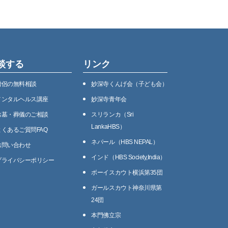
談する
リンク
僧侶の無料相談
妙深寺くんげ会（⼦ども会）
メンタルヘルス講座
妙深寺⻘年会
お墓・葬儀のご相談
スリランカ（Sri
LankaHBS）
よくあるご質問FAQ
ネパール（HBS NEPAL）
お問い合わせ
インド（HBS Society,India）
プライバシーポリシー
ボーイスカウト横浜第35団
ガールスカウト神奈川県第
24団
本門佛立宗