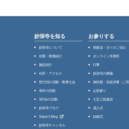
妙深寺を知る
お参りする
妙深寺について
朝参詣・日々のご信心
住職・教務紹介
オンライン寺務所
施設紹介
⾏事
住所・アクセス
妙深寺の葬儀
世代別の活動・教養七会
御祈願・先祖供養（ご
海外の活動
お初参り
SDGsの活動
七五三祝参詣
妙深寺ブログ
成人式
Seijunʼs Blog
結婚式
妙深寺チャンネル