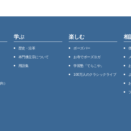
学ぶ
楽しむ
相
歴史・沿⾰
ボーズバー
本⾨佛⽴宗について
お寺でボーズヨガ
用語集
学習塾「てらこや」
100万⼈のクラシックライブ
回向）