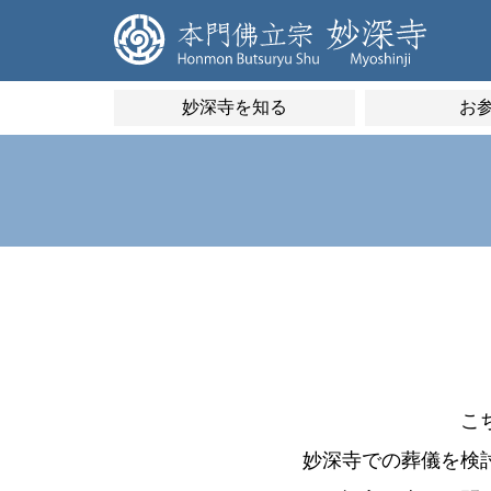
妙深寺を知る
お
こ
妙深寺での葬儀を検