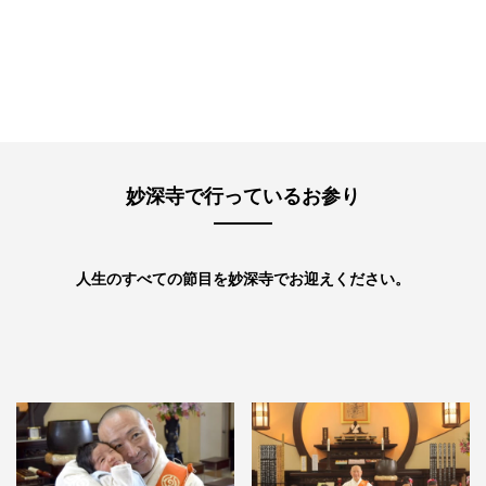
妙深寺で行っているお参り
⼈⽣のすべての節⽬を妙深寺でお迎えください。