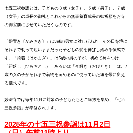
七五三祝参詣とは、子どもの３歳（女子）、５歳（男子）、７歳
（女子）の成長の御礼とこれからの無事養育成長の御祈願をお寺
の御宝前にさせていただくものです。
「髪置き〔かみおき〕」は3歳の男女に対し行われ、その日を境に
それまで剃って短いままだった子どもの髪を伸ばし始める儀式で
す。「袴着（はかまぎ）」は5歳の男の子が、初めて袴をつけ、
「紐落し（ひもおとし）」あるいは「帯解き（おびとき）」は、7
歳の女の子がそれまで着物を留めるのに使っていた紐を帯に変え
る儀式です。
妙深寺では毎年11月に対象の子どもたちとご家族を集め、「七五
三祝参詣」が奉修されます。
2025年の七五三祝参詣は11月2日
（日）午前11時より