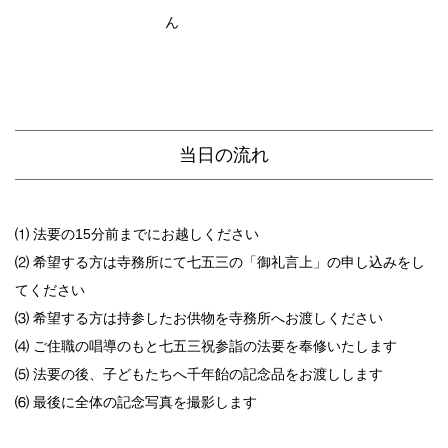
ん
当日の流れ
⑴ 法要の15分前までにお越しください
⑵ 希望する方は寺務所にて七五三の「御礼言上」の申し込みをし
てください
⑶ 希望する方は持参したお供物を寺務所へお渡しください
⑷ ご住職の唱導のもと七五三祝参詣の法要を奉修いたします
⑸ 法要の後、子どもたちへ千年飴の記念品をお渡しします
⑹ 最後に全体の記念写真を撮影します