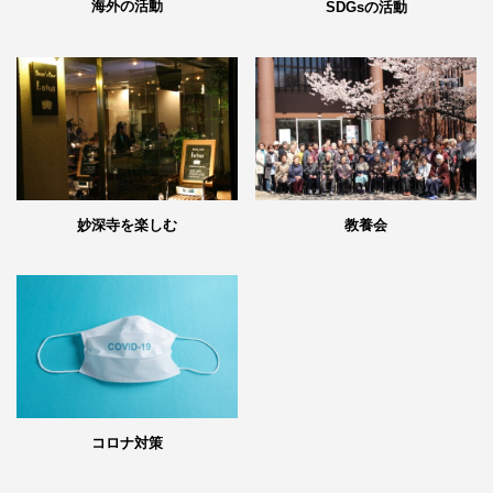
海外の活動
SDGsの活動
妙深寺を楽しむ
教養会
コロナ対策