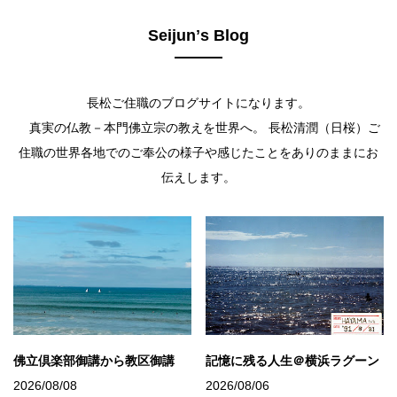
Seijunʼs Blog
長松ご住職のブログサイトになります。
真実の仏教－本門佛立宗の教えを世界へ。 長松清潤（日桜）ご
住職の世界各地でのご奉公の様子や感じたことをありのままにお
伝えします。
佛立倶楽部御講から教区御講
記憶に残る人生＠横浜ラグーン
2026/08/08
2026/08/06