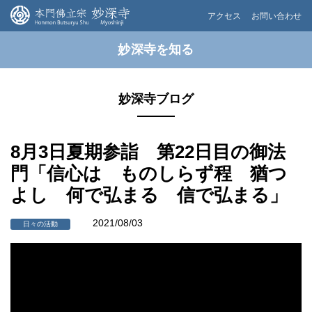
アクセス
お問い合わせ
妙深寺を知る
妙深寺ブログ
8月3日夏期参詣 第22日目の御法
門「信心は ものしらず程 猶つ
よし 何で弘まる 信で弘まる」
2021/08/03
日々の活動