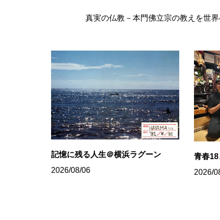
真実の仏教－本門佛立宗の教えを世界へ
記憶に残る人生＠横浜ラグーン
青春1
2026/08/06
2026/0