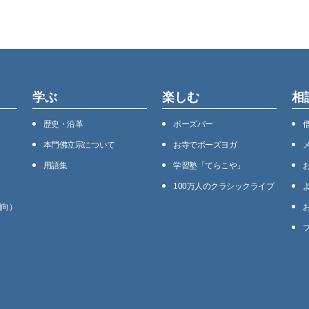
学ぶ
楽しむ
相
歴史・沿⾰
ボーズバー
本⾨佛⽴宗について
お寺でボーズヨガ
用語集
学習塾「てらこや」
100万⼈のクラシックライブ
回向）