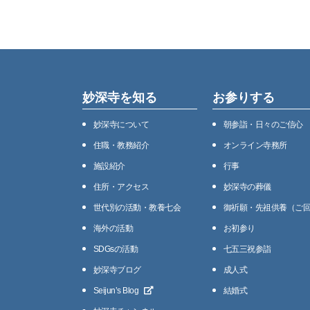
妙深寺を知る
お参りする
妙深寺について
朝参詣・日々のご信心
住職・教務紹介
オンライン寺務所
施設紹介
⾏事
住所・アクセス
妙深寺の葬儀
世代別の活動・教養七会
御祈願・先祖供養（ご
海外の活動
お初参り
SDGsの活動
七五三祝参詣
妙深寺ブログ
成人式
Seijunʼs Blog
結婚式