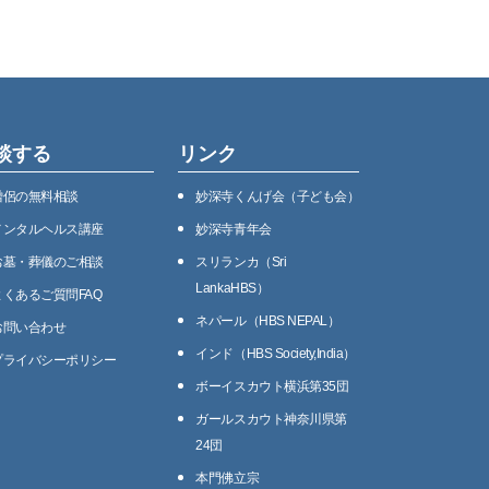
談する
リンク
僧侶の無料相談
妙深寺くんげ会（⼦ども会）
メンタルヘルス講座
妙深寺⻘年会
お墓・葬儀のご相談
スリランカ（Sri
LankaHBS）
よくあるご質問FAQ
ネパール（HBS NEPAL）
お問い合わせ
インド（HBS Society,India）
プライバシーポリシー
ボーイスカウト横浜第35団
ガールスカウト神奈川県第
24団
本門佛立宗