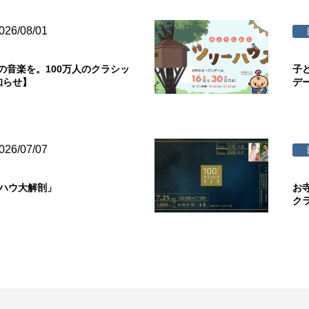
026/08/01
の音楽を。100万人のクラシッ
子
知らせ】
デ
026/07/07
ウハウ大解剖」
お
ク