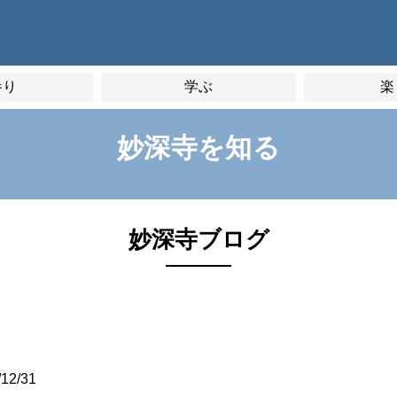
参り
学ぶ
楽
妙深寺を知る
妙深寺ブログ
/12/31