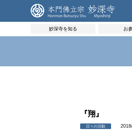
妙深寺を知る
お
『翔』
2018
日々の活動