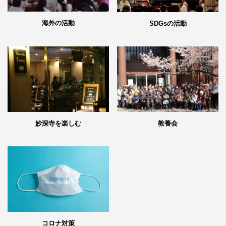
海外の活動
SDGsの活動
妙深寺を楽しむ
教養会
コロナ対策