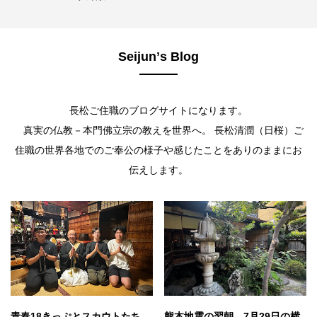
Seijunʼs Blog
長松ご住職のブログサイトになります。
真実の仏教－本門佛立宗の教えを世界へ。 長松清潤（日桜）ご
住職の世界各地でのご奉公の様子や感じたことをありのままにお
伝えします。
青春18きっぷとスカウトたち
熊本地震の翌朝、7月29日の横