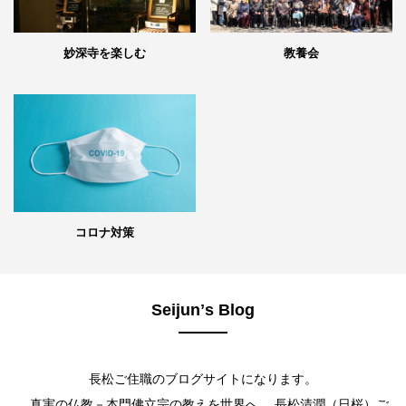
妙深寺を楽しむ
教養会
コロナ対策
Seijunʼs Blog
長松ご住職のブログサイトになります。
真実の仏教－本門佛立宗の教えを世界へ。 長松清潤（日桜）ご