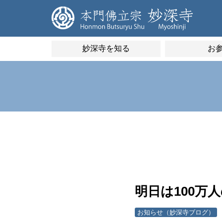
妙深寺を知る
お
明日は100
お知らせ（妙深寺ブログ）