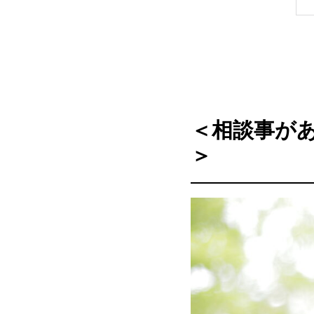
＜相談事が
＞