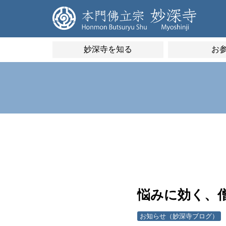
妙深寺を知る
お
悩みに効く、
お知らせ（妙深寺ブログ）