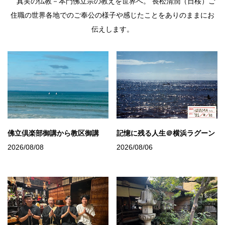
真実の仏教－本門佛立宗の教えを世界へ。 長松清潤（日桜）ご
住職の世界各地でのご奉公の様子や感じたことをありのままにお
伝えします。
佛立倶楽部御講から教区御講
記憶に残る人生＠横浜ラグーン
2026/08/08
2026/08/06