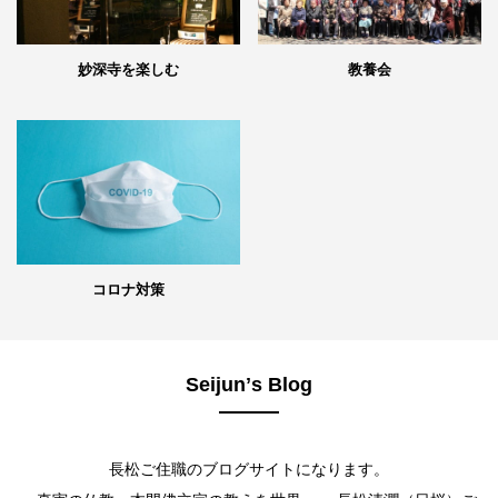
妙深寺を楽しむ
教養会
コロナ対策
Seijunʼs Blog
長松ご住職のブログサイトになります。