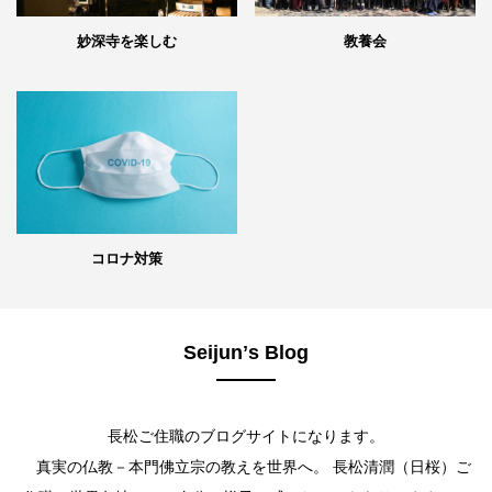
妙深寺を楽しむ
教養会
コロナ対策
Seijunʼs Blog
長松ご住職のブログサイトになります。
真実の仏教－本門佛立宗の教えを世界へ。 長松清潤（日桜）ご