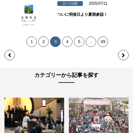
2025/07/11
日々の活動
ついに明後日より夏期参詣！
1
2
3
4
5
…
49
カテゴリーから記事を探す