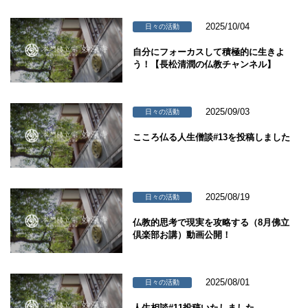
2025/10/04
日々の活動
自分にフォーカスして積極的に生きよ
う！【長松清潤の仏教チャンネル】
2025/09/03
日々の活動
こころ仏る人生僧談#13を投稿しました
2025/08/19
日々の活動
仏教的思考で現実を攻略する（8月佛立
倶楽部お講）動画公開！
2025/08/01
日々の活動
人生相談#11投稿いたしました