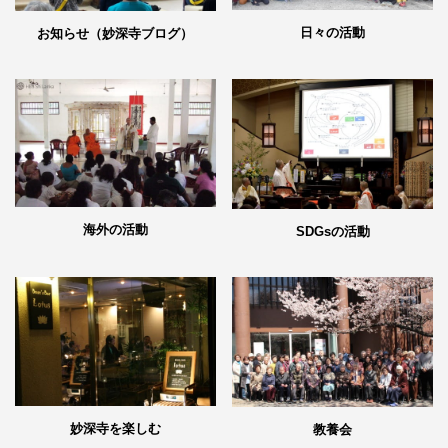
日々の活動
お知らせ（妙深寺ブログ）
海外の活動
SDGsの活動
妙深寺を楽しむ
教養会