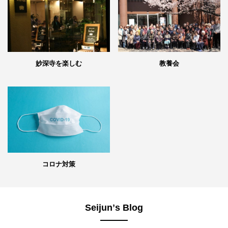
妙深寺を楽しむ
教養会
コロナ対策
Seijunʼs Blog