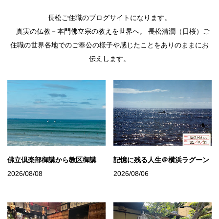
長松ご住職のブログサイトになります。
真実の仏教－本門佛立宗の教えを世界へ。 長松清潤（日桜）ご
住職の世界各地でのご奉公の様子や感じたことをありのままにお
伝えします。
佛立倶楽部御講から教区御講
記憶に残る人生＠横浜ラグーン
2026/08/08
2026/08/06