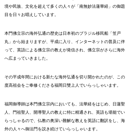
境や民族、文化を超えて多くの人々が「南無妙法蓮華経」の御題
目を日々お唱えしています。
本門佛立宗の海外弘通の歴史は日本初のブラジル移民船「笠戸
丸」から始まりますが、平成に入り、インターネットの普及に伴
って、英語による佛立宗の教えが発信され、佛立宗がさらに海外
へ広まっていきました。
その平成年間における新たな海外弘通を切り開かれたのが、この
度高祖会をご奉修くださる福岡日雙上人でいらっしゃいます。
福岡御導師は本門佛立宗内においても、法華経をはじめ、日蓮聖
人、門祖聖人、開導聖人の教えに特に精通され、英語も堪能でい
らっしゃるので、仏教の奥深い難解な教えを英語に翻訳をし、海
外の人々へ御法門を説き続けていらっしゃいます。