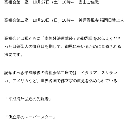
高祖会第一座 10月27日（土）10時～ 当山ご住職
高祖会第二座 10月28日（日）10時～ 神戸香風寺 福岡日雙上人
高祖会とは私たちに「南無妙法蓮華経」の御題目をお伝えくださ
った日蓮聖人の御命日を期して、御恩に報いるために奉修される
法要です。
記念すべき平成最後の高祖会第二座では、イタリア、スリラン
カ、アメリカなど、世界各国で佛立宗の教えを弘められている
「平成海外弘通の先駆者」
「佛立宗のスーパースター」