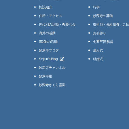
施設紹介
⾏事
住所・アクセス
妙深寺の葬儀
世代別の活動・教養七会
御祈願・先祖供養（ご
海外の活動
お初参り
SDGsの活動
七五三祝参詣
妙深寺ブログ
成人式
Seijunʼs Blog
結婚式
妙深寺チャンネル
妙深寺報
妙深寺さくら霊園