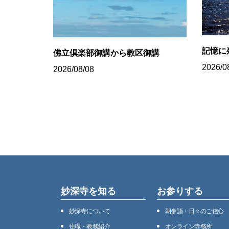
記憶に
佛立倶楽部御講から教区御講
2026/0
2026/08/08
妙深寺を知る
お参りする
妙深寺について
朝参詣・日々のご信心
住職・教務紹介
オンライン寺務所