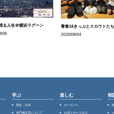
残る人生＠横浜ラグーン
青春18きっぷとスカウトた
8/06
2026/08/04
学ぶ
楽しむ
相
歴史・沿⾰
ボーズバー
本⾨佛⽴宗について
お寺でボーズヨガ