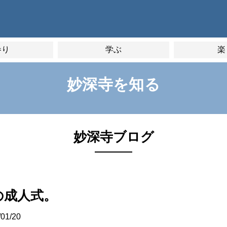
参り
学ぶ
楽
妙深寺を知る
妙深寺ブログ
の成人式。
/01/20