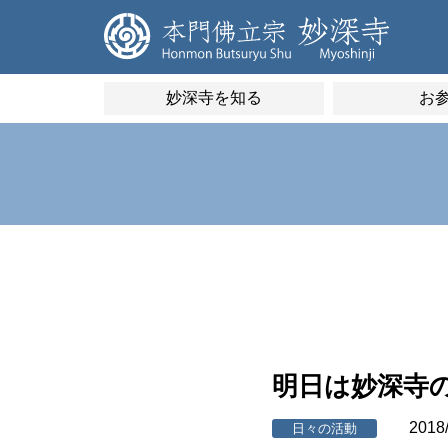
妙深寺を知る
お
明日は妙深寺
2018
日々の活動