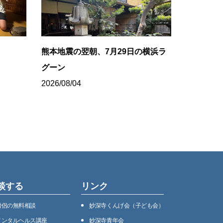
ち
熊本地震の翌朝、7月29日の横浜ラ
グーン
2026/08/04
談する
リンク
僧侶の無料相談
妙深寺くんげ会（⼦ども会）
メンタルヘルス講座
妙深寺⻘年会