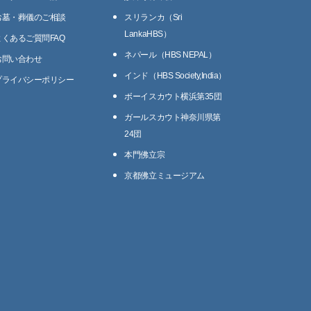
お墓・葬儀のご相談
スリランカ（Sri
LankaHBS）
よくあるご質問FAQ
ネパール（HBS NEPAL）
お問い合わせ
インド（HBS Society,India）
プライバシーポリシー
ボーイスカウト横浜第35団
ガールスカウト神奈川県第
24団
本門佛立宗
京都佛立ミュージアム