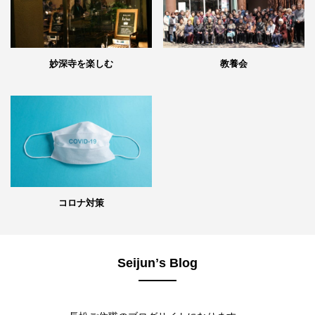
妙深寺を楽しむ
教養会
コロナ対策
Seijunʼs Blog