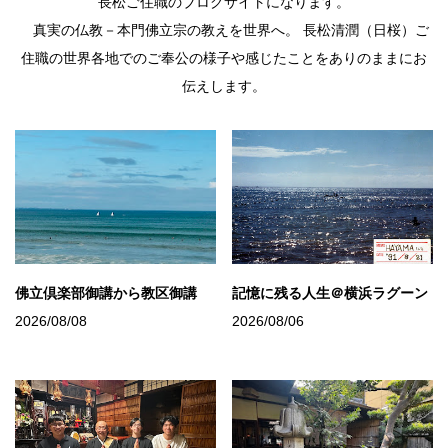
長松ご住職のブログサイトになります。
真実の仏教－本門佛立宗の教えを世界へ。 長松清潤（日桜）ご
住職の世界各地でのご奉公の様子や感じたことをありのままにお
伝えします。
佛立倶楽部御講から教区御講
記憶に残る人生＠横浜ラグーン
2026/08/08
2026/08/06