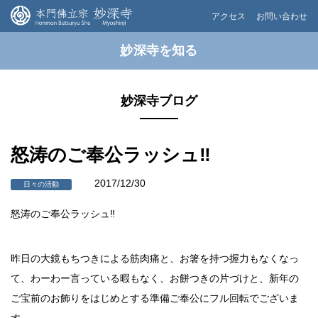
アクセス
お問い合わせ
妙深寺を知る
妙深寺ブログ
怒涛のご奉公ラッシュ‼︎
2017/12/30
日々の活動
怒涛のご奉公ラッシュ‼︎
昨日の大鏡もちつきによる筋肉痛と、お箸を持つ握力もなくなっ
て、わーわー言っている暇もなく、お餅つきの片づけと、新年の
ご宝前のお飾りをはじめとする準備ご奉公にフル回転でございま