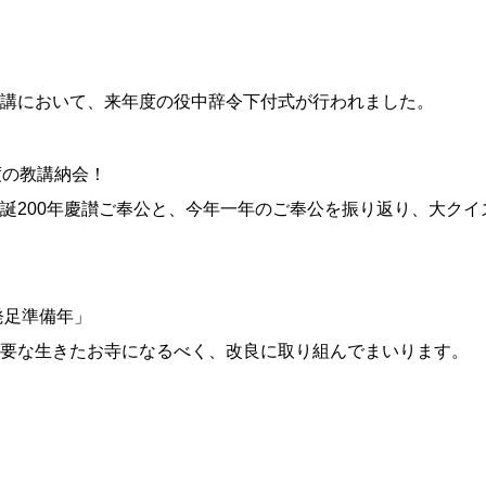
」
講において、来年度の役中辞令下付式が行われました。
度の教講納会！
誕200年慶讃ご奉公と、今年一年のご奉公を振り返り、大クイ
発足準備年」
要な生きたお寺になるべく、改良に取り組んでまいります。