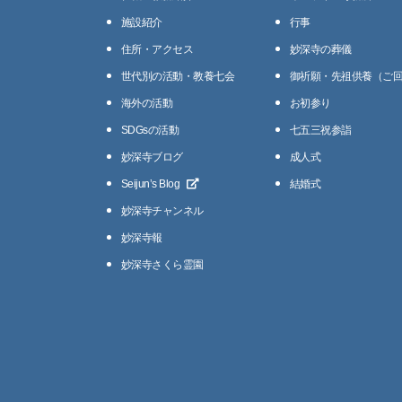
施設紹介
⾏事
住所・アクセス
妙深寺の葬儀
世代別の活動・教養七会
御祈願・先祖供養（ご
海外の活動
お初参り
SDGsの活動
七五三祝参詣
妙深寺ブログ
成人式
Seijunʼs Blog
結婚式
妙深寺チャンネル
妙深寺報
妙深寺さくら霊園