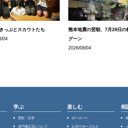
8きっぷとスカウトたち
熊本地震の翌朝、7月29日の
8/04
グーン
2026/08/04
学ぶ
楽しむ
相
歴史・沿⾰
ボーズバー
本⾨佛⽴宗について
お寺でボーズヨガ