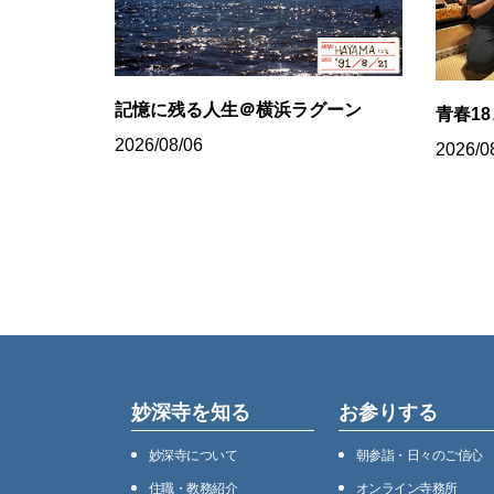
記憶に残る人生＠横浜ラグーン
青春1
2026/08/06
2026/0
妙深寺を知る
お参りする
妙深寺について
朝参詣・日々のご信心
住職・教務紹介
オンライン寺務所