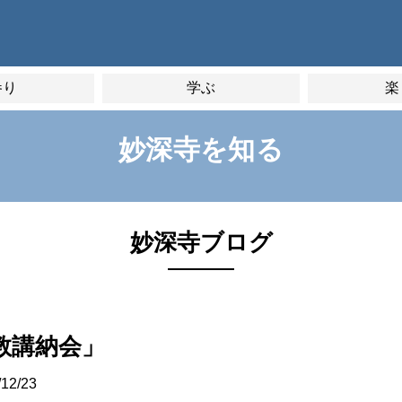
参り
学ぶ
楽
妙深寺を知る
妙深寺ブログ
教講納会」
/12/23