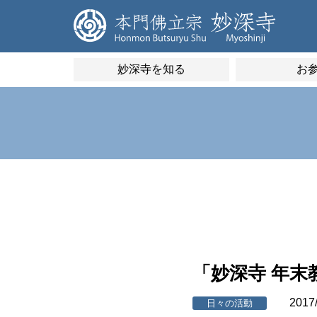
妙深寺を知る
お
「妙深寺 年末
2017
日々の活動