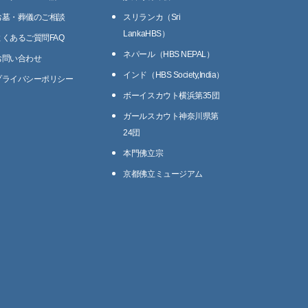
お墓・葬儀のご相談
スリランカ（Sri
LankaHBS）
よくあるご質問FAQ
ネパール（HBS NEPAL）
お問い合わせ
インド（HBS Society,India）
プライバシーポリシー
ボーイスカウト横浜第35団
ガールスカウト神奈川県第
24団
本門佛立宗
京都佛立ミュージアム