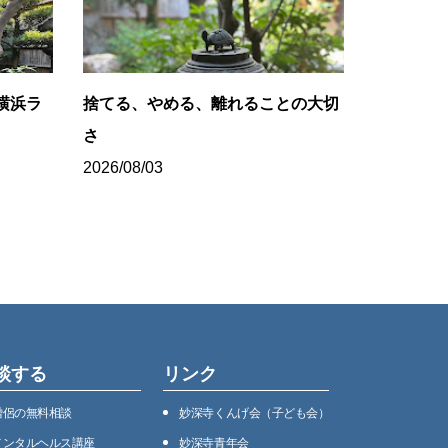
横浜ラ
捨てる、やめる、離れることの大切
さ
2026/08/03
談する
リンク
僧侶の無料相談
妙深寺くんげ会（⼦ども会）
メンタルヘルス講座
妙深寺⻘年会