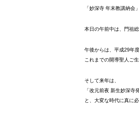
「妙深寺 年末教講納会
本日の午前中は、門祖総
午後からは、平成29年
これまでの開導聖人ご生
そして来年は、
「改元前夜 新生妙深寺
と、大変な時代に真に必