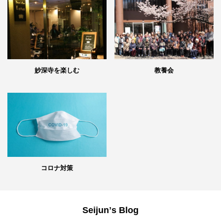
妙深寺を楽しむ
教養会
コロナ対策
Seijunʼs Blog