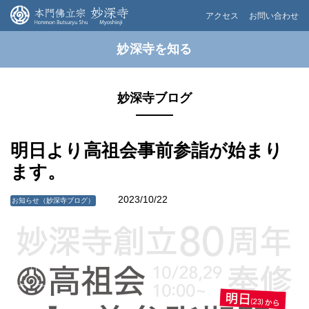
アクセス
お問い合わせ
妙深寺を知る
妙深寺ブログ
明日より高祖会事前参詣が始まり
ます。
2023/10/22
お知らせ（妙深寺ブログ）