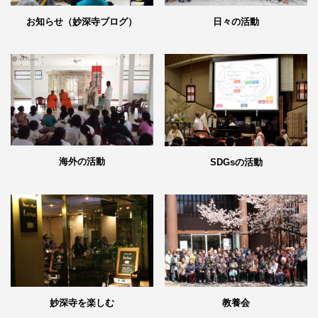
日々の活動
お知らせ（妙深寺ブログ）
海外の活動
SDGsの活動
妙深寺を楽しむ
教養会