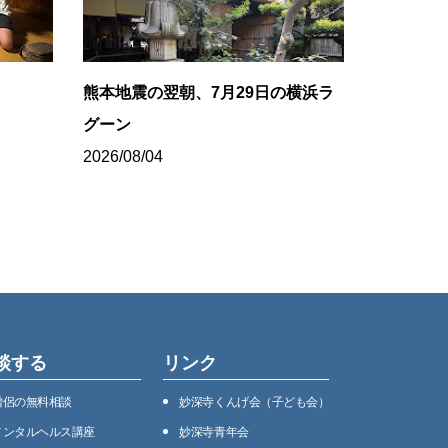
ち
熊本地震の翌朝、7月29日の横浜ラ
グーン
2026/08/04
談する
リンク
僧侶の無料相談
妙深寺くんげ会（⼦ども会）
メンタルヘルス講座
妙深寺⻘年会