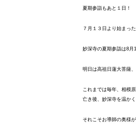
夏期参詣もあと１日！
７月１３日より始まった
妙深寺の夏期参詣は8月
明日は高祖日蓮大菩薩、
これまでは毎年、相模原
亡き後、妙深寺を温かく
それこそお導師の奥様が