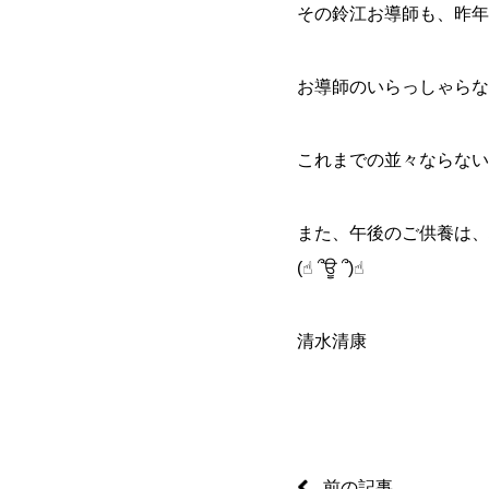
その鈴江お導師も、昨年
お導師のいらっしゃらな
これまでの並々ならない
また、午後のご供養は、
(☝︎ ՞ਊ ՞)☝︎
清水清康
前の記事