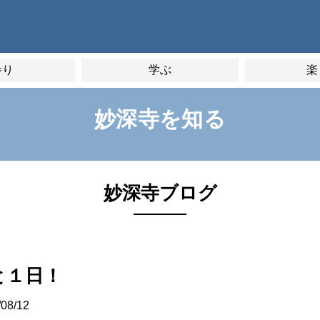
参り
学ぶ
楽
妙深寺を知る
妙深寺ブログ
と１日！
/08/12