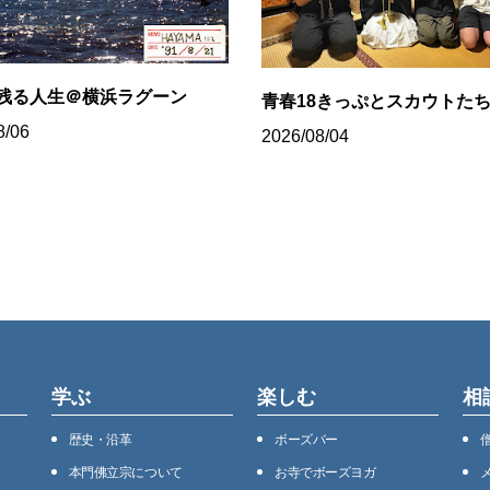
残る人生＠横浜ラグーン
青春18きっぷとスカウトた
8/06
2026/08/04
学ぶ
楽しむ
相
歴史・沿⾰
ボーズバー
本⾨佛⽴宗について
お寺でボーズヨガ