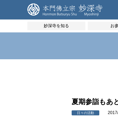
妙深寺を知る
お
夏期参詣もあ
2017
日々の活動