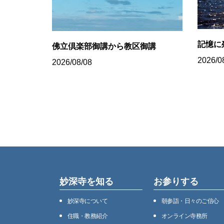
記憶に
佛立倶楽部御講から教区御講
2026/0
2026/08/08
妙深寺を知る
お参りする
妙深寺について
朝参詣・日々のご信心
住職・教務紹介
オンライン寺務所