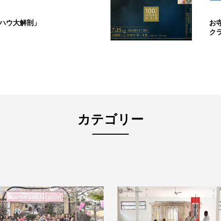
ウハウ大解剖」
お
ク
カテゴリー