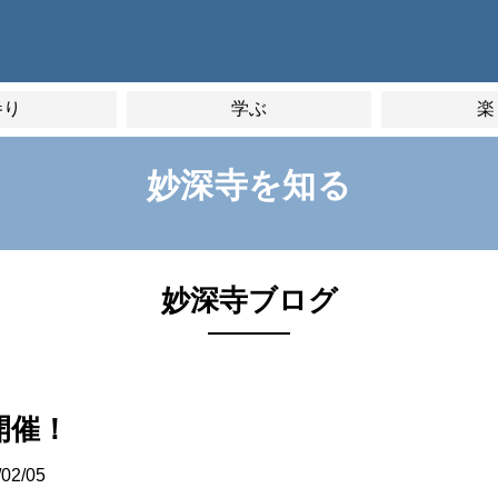
参り
学ぶ
楽
妙深寺を知る
妙深寺ブログ
開催！
/02/05