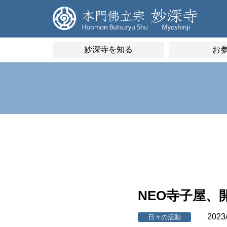
妙深寺を知る
お
NEO寺子屋、
2023
日々の活動