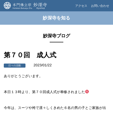
アクセス
お問い合わせ
妙深寺を知る
妙深寺ブログ
第７０回 成人式
2023/01/22
日々の活動
ありがとうございます。
本日１３時より、第７０回成人式が奉修されました
今年は、スーツや袴で凛々しくきめた６名の男の子とご家族が出