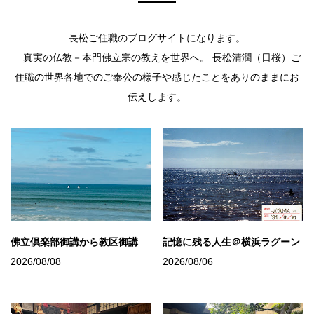
長松ご住職のブログサイトになります。
真実の仏教－本門佛立宗の教えを世界へ。 長松清潤（日桜）ご
住職の世界各地でのご奉公の様子や感じたことをありのままにお
伝えします。
佛立倶楽部御講から教区御講
記憶に残る人生＠横浜ラグーン
2026/08/08
2026/08/06