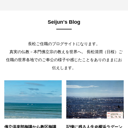
Seijunʼs Blog
長松ご住職のブログサイトになります。
真実の仏教－本門佛立宗の教えを世界へ。 長松清潤（日桜）ご
住職の世界各地でのご奉公の様子や感じたことをありのままにお
伝えします。
佛立倶楽部御講から教区御講
記憶に残る人生＠横浜ラグーン