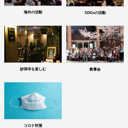
海外の活動
SDGsの活動
妙深寺を楽しむ
教養会
コロナ対策