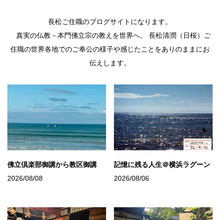
長松ご住職のブログサイトになります。
真実の仏教－本門佛立宗の教えを世界へ。 長松清潤（日桜）ご
住職の世界各地でのご奉公の様子や感じたことをありのままにお
伝えします。
佛立倶楽部御講から教区御講
記憶に残る人生＠横浜ラグーン
2026/08/08
2026/08/06