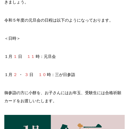
きましょう。
令和５年度の元旦会の日程は以下のようになっております。
＜日時＞
１月
１
日
１１
時：元旦会
１月
２
・
３
日
１０
時：三が日参詣
御参詣の方に小餅を、お子さんにはお年玉、受験生には合格祈願
カードをお渡しいたします。