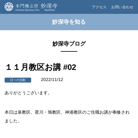
アクセス
お問い合わせ
妙深寺を知る
妙深寺ブログ
１１月教区お講 #02
2022/11/12
日々の活動
ありがとうございます。
本日は泉教区、星川・旭教区、神港教区のご住職お講が奉修され
ました。