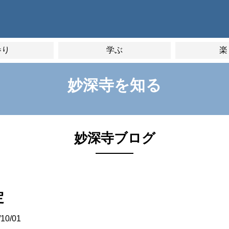
参り
学ぶ
楽
妙深寺を知る
妙深寺ブログ
定
/10/01