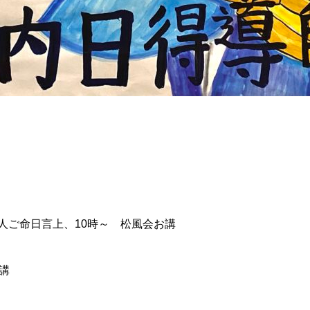
上人ご命日言上、10時～ 松風会お講
総講