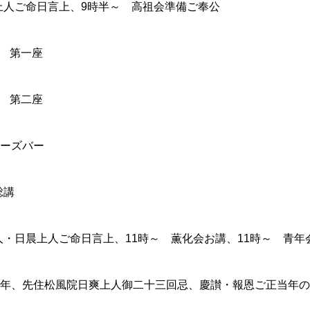
爽上人ご命日言上、9時半～ 高祖会準備ご奉公
会 第一座
会 第二座
 ボーズバー
総講
上人・日晨上人ご命日言上、11時～ 薫化会お講、11時～ 青
年、先住松風院日爽上人御二十三回忌、慶讃・報恩ご正当年の