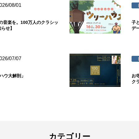
026/08/01
の音楽を。100万人のクラシッ
子
知らせ】
デ
026/07/07
ウハウ大解剖」
お
ク
カテゴリー