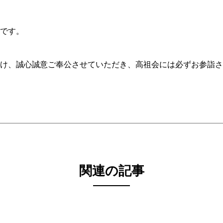
です。
け、誠心誠意ご奉公させていただき、高祖会には必ずお参詣さ
関連の記事