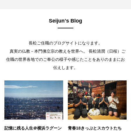
Seijunʼs Blog
長松ご住職のブログサイトになります。
真実の仏教－本門佛立宗の教えを世界へ。 長松清潤（日桜）ご
住職の世界各地でのご奉公の様子や感じたことをありのままにお
伝えします。
記憶に残る人生＠横浜ラグーン
青春18きっぷとスカウトたち