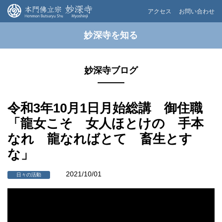
アクセス
お問い合わせ
妙深寺を知る
妙深寺ブログ
令和3年10月1日月始総講 御住職
「龍女こそ 女人ほとけの 手本
なれ 龍なればとて 畜生とす
な」
2021/10/01
日々の活動