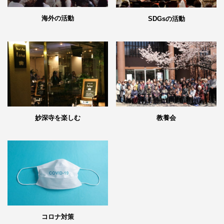
海外の活動
SDGsの活動
妙深寺を楽しむ
教養会
コロナ対策