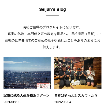
Seijunʼs Blog
長松ご住職のブログサイトになります。
真実の仏教－本門佛立宗の教えを世界へ。 長松清潤（日桜）ご
住職の世界各地でのご奉公の様子や感じたことをありのままにお
伝えします。
記憶に残る人生＠横浜ラグーン
青春18きっぷとスカウトたち
2026/08/06
2026/08/04