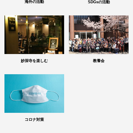
海外の活動
SDGsの活動
妙深寺を楽しむ
教養会
コロナ対策