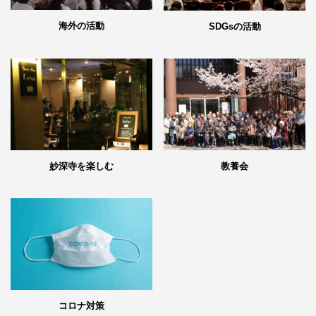
海外の活動
SDGsの活動
妙深寺を楽しむ
教養会
コロナ対策