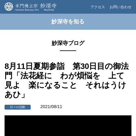
アクセス
お問い合わせ
妙深寺を知る
妙深寺ブログ
8月11日夏期参詣 第30日目の御法
門「法花経に わが煩悩を 上て
見よ 楽になること それはうけ
あひ」
2021/08/11
日々の活動