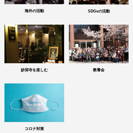
海外の活動
SDGsの活動
妙深寺を楽しむ
教養会
コロナ対策