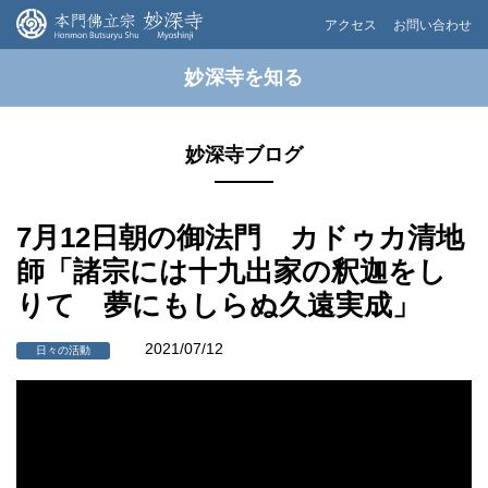
アクセス
お問い合わせ
妙深寺を知る
妙深寺ブログ
7月12日朝の御法門 カドゥカ清地
師「諸宗には十九出家の釈迦をし
りて 夢にもしらぬ久遠実成」
2021/07/12
日々の活動