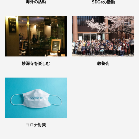
海外の活動
SDGsの活動
妙深寺を楽しむ
教養会
コロナ対策