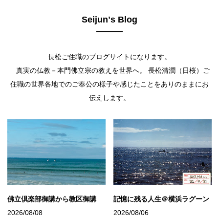
Seijunʼs Blog
長松ご住職のブログサイトになります。
真実の仏教－本門佛立宗の教えを世界へ。 長松清潤（日桜）ご
住職の世界各地でのご奉公の様子や感じたことをありのままにお
伝えします。
佛立倶楽部御講から教区御講
記憶に残る人生＠横浜ラグーン
2026/08/08
2026/08/06