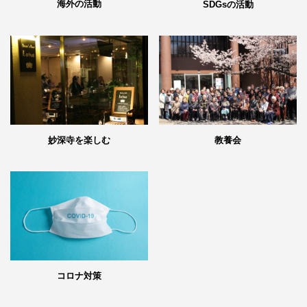
海外の活動
SDGsの活動
妙深寺を楽しむ
教養会
コロナ対策