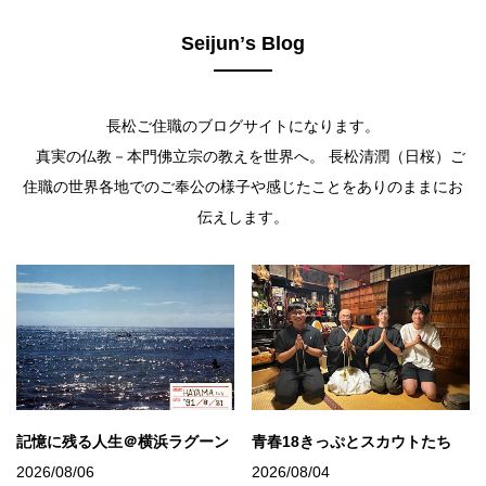
Seijunʼs Blog
長松ご住職のブログサイトになります。
真実の仏教－本門佛立宗の教えを世界へ。 長松清潤（日桜）ご
住職の世界各地でのご奉公の様子や感じたことをありのままにお
伝えします。
記憶に残る人生＠横浜ラグーン
青春18きっぷとスカウトたち
2026/08/06
2026/08/04