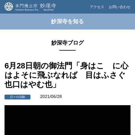
アクセス
お問い合わせ
妙深寺を知る
妙深寺ブログ
6月28日朝の御法門「身はこゝに心
はよそに飛ぶなれば 目はふさぐ
也口はやむ也」
2021/06/28
日々の活動