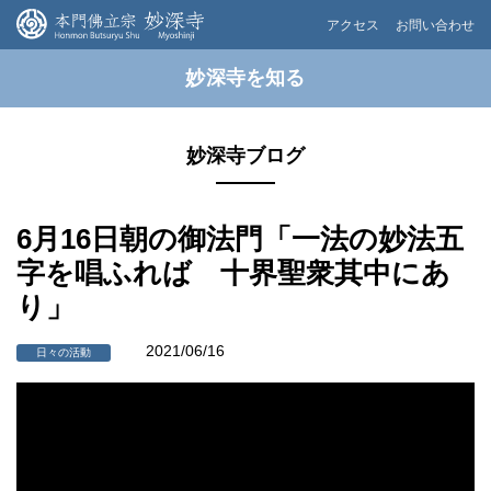
アクセス
お問い合わせ
妙深寺を知る
妙深寺ブログ
6月16日朝の御法門「一法の妙法五
字を唱ふれば 十界聖衆其中にあ
り」
2021/06/16
日々の活動