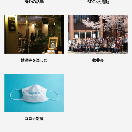
海外の活動
SDGsの活動
妙深寺を楽しむ
教養会
コロナ対策