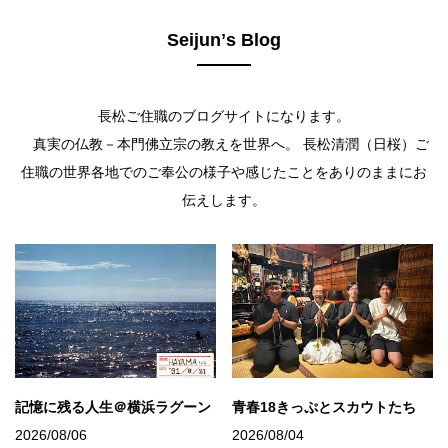
Seijunʼs Blog
長松ご住職のブログサイトになります。
真実の仏教－本門佛立宗の教えを世界へ。 長松清潤（日桜）ご
住職の世界各地でのご奉公の様子や感じたことをありのままにお
伝えします。
記憶に残る人生＠横浜ラグーン
青春18きっぷとスカウトたち
2026/08/06
2026/08/04