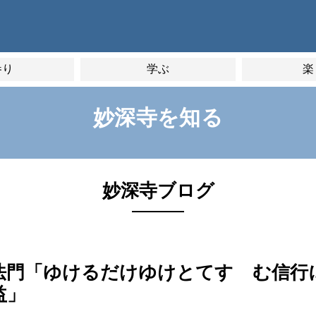
参り
学ぶ
楽
妙深寺を知る
妙深寺ブログ
御法門「ゆけるだけゆけとてすゝむ信行
益」