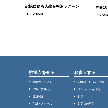
記憶に残る人生＠横浜ラグーン
青春1
2026/08/06
2026/0
妙深寺を知る
お参りする
妙深寺について
朝参詣・日々のご信心
住職・教務紹介
オンライン寺務所
施設紹介
⾏事
住所・アクセス
妙深寺の葬儀