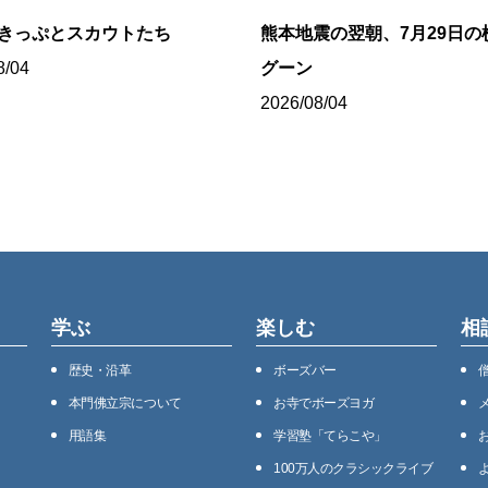
8きっぷとスカウトたち
熊本地震の翌朝、7月29日の
8/04
グーン
2026/08/04
学ぶ
楽しむ
相
歴史・沿⾰
ボーズバー
本⾨佛⽴宗について
お寺でボーズヨガ
用語集
学習塾「てらこや」
100万⼈のクラシックライブ