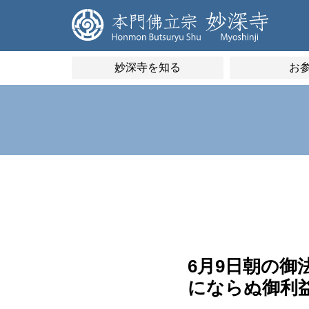
妙深寺を知る
お
6月9日朝の
にならぬ御利