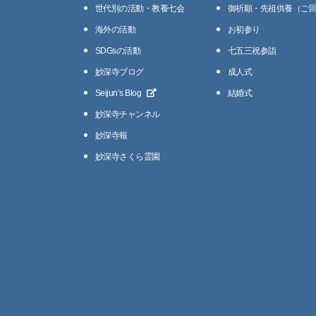
世代別の活動・教養七会
御祈願・先祖供養（ご
海外の活動
お初参り
SDGsの活動
七五三祝参詣
妙深寺ブログ
成人式
Seijunʼs Blog
結婚式
妙深寺チャンネル
妙深寺報
妙深寺さくら霊園