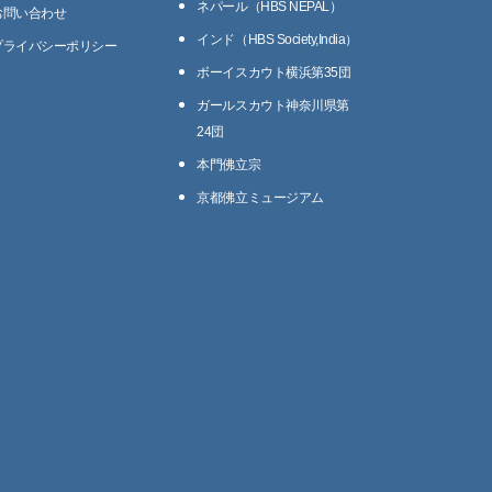
ネパール（HBS NEPAL）
お問い合わせ
インド（HBS Society,India）
プライバシーポリシー
ボーイスカウト横浜第35団
ガールスカウト神奈川県第
24団
本門佛立宗
京都佛立ミュージアム