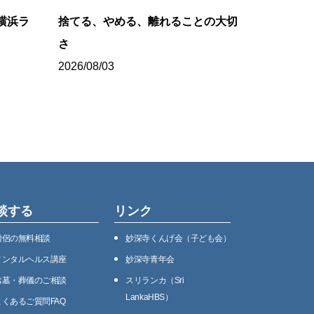
横浜ラ
捨てる、やめる、離れることの大切
さ
2026/08/03
談する
リンク
僧侶の無料相談
妙深寺くんげ会（⼦ども会）
メンタルヘルス講座
妙深寺⻘年会
お墓・葬儀のご相談
スリランカ（Sri
LankaHBS）
よくあるご質問FAQ