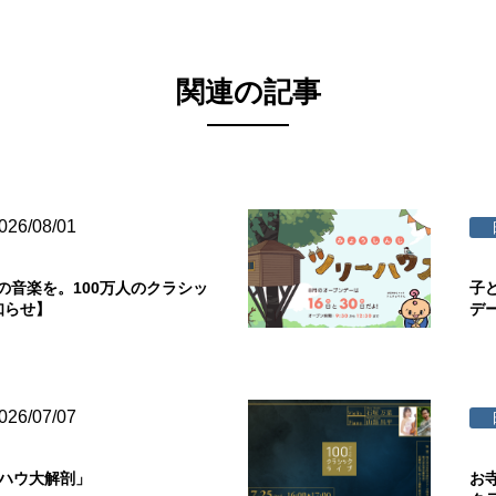
関連の記事
026/08/01
の音楽を。100万人のクラシッ
子
知らせ】
デ
026/07/07
ウハウ大解剖」
お