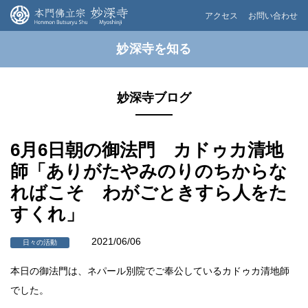
アクセス
お問い合わせ
妙深寺を知る
妙深寺ブログ
6月6日朝の御法門 カドゥカ清地
師「ありがたやみのりのちからな
ればこそ わがごときすら人をた
すくれ」
2021/06/06
日々の活動
本日の御法門は、ネパール別院でご奉公しているカドゥカ清地師
でした。