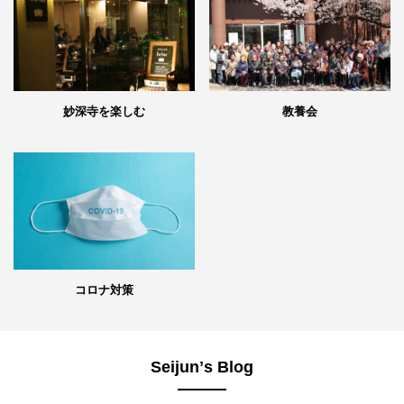
妙深寺を楽しむ
教養会
コロナ対策
Seijunʼs Blog