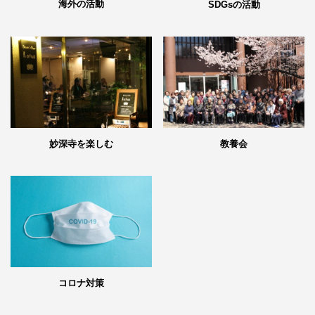
海外の活動
SDGsの活動
妙深寺を楽しむ
教養会
コロナ対策