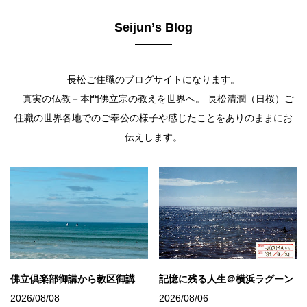
Seijunʼs Blog
長松ご住職のブログサイトになります。
真実の仏教－本門佛立宗の教えを世界へ。 長松清潤（日桜）ご
住職の世界各地でのご奉公の様子や感じたことをありのままにお
伝えします。
佛立倶楽部御講から教区御講
記憶に残る人生＠横浜ラグーン
2026/08/08
2026/08/06