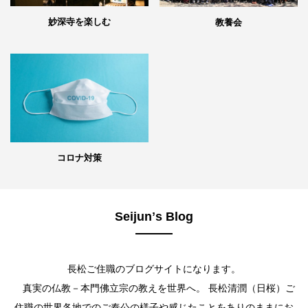
妙深寺を楽しむ
教養会
コロナ対策
Seijunʼs Blog
長松ご住職のブログサイトになります。
真実の仏教－本門佛立宗の教えを世界へ。 長松清潤（日桜）ご
住職の世界各地でのご奉公の様子や感じたことをありのままにお