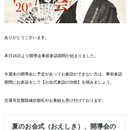
ありがとうございます。
本日16日より開導会事前参詣期間が始まりました。
今週末の開導会に予定があってお参詣ができない方は、事前参詣
期間にお参詣をして【お会式参詣の功徳】を積みましょう。
交通等災難除滅祈願札やお賽銭も受け付けております。