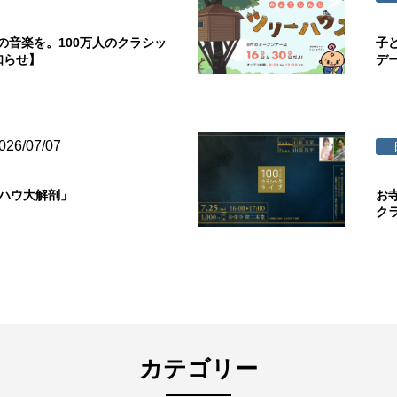
の音楽を。100万人のクラシッ
子
知らせ】
デ
026/07/07
ウハウ大解剖」
お
ク
カテゴリー