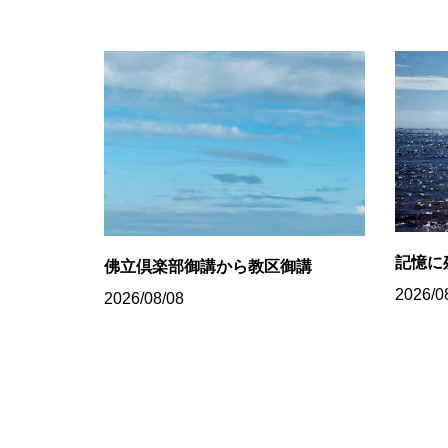
記憶に
佛立倶楽部御講から教区御講
2026/0
2026/08/08