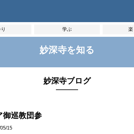
参り
学ぶ
楽
妙深寺を知る
妙深寺ブログ
ア御巡教団参
/05/15