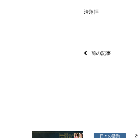
清翔拝
前の記事
2
日々の活動