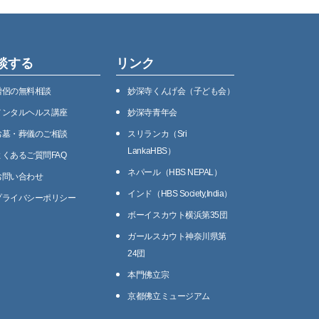
談する
リンク
僧侶の無料相談
妙深寺くんげ会（⼦ども会）
メンタルヘルス講座
妙深寺⻘年会
お墓・葬儀のご相談
スリランカ（Sri
LankaHBS）
よくあるご質問FAQ
ネパール（HBS NEPAL）
お問い合わせ
インド（HBS Society,India）
プライバシーポリシー
ボーイスカウト横浜第35団
ガールスカウト神奈川県第
24団
本門佛立宗
京都佛立ミュージアム