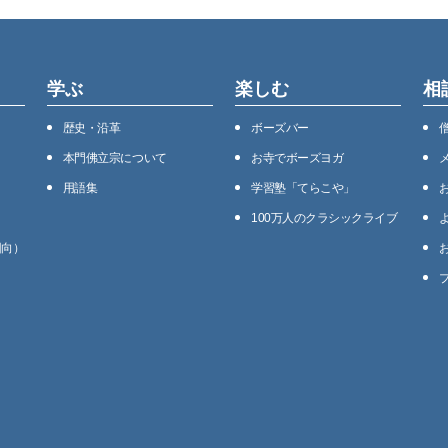
学ぶ
楽しむ
相
歴史・沿⾰
ボーズバー
本⾨佛⽴宗について
お寺でボーズヨガ
用語集
学習塾「てらこや」
100万⼈のクラシックライブ
回向）