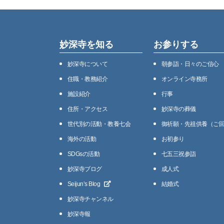
妙深寺を知る
お参りする
妙深寺について
朝参詣・日々のご信心
住職・教務紹介
オンライン寺務所
施設紹介
⾏事
住所・アクセス
妙深寺の葬儀
世代別の活動・教養七会
御祈願・先祖供養（ご
海外の活動
お初参り
SDGsの活動
七五三祝参詣
妙深寺ブログ
成人式
Seijunʼs Blog
結婚式
妙深寺チャンネル
妙深寺報