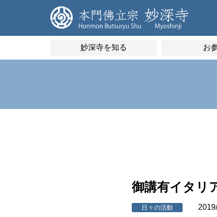
妙深寺を知る
お
御講有イタリ
2019
日々の活動