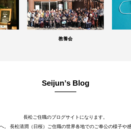
教養会
Seijunʼs Blog
長松ご住職のブログサイトになります。
。 長松清潤（日桜）ご住職の世界各地でのご奉公の様子や