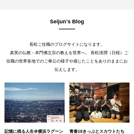
Seijunʼs Blog
長松ご住職のブログサイトになります。
真実の仏教－本門佛立宗の教えを世界へ。 長松清潤（日桜）ご
住職の世界各地でのご奉公の様子や感じたことをありのままにお
伝えします。
記憶に残る人生＠横浜ラグーン
青春18きっぷとスカウトたち