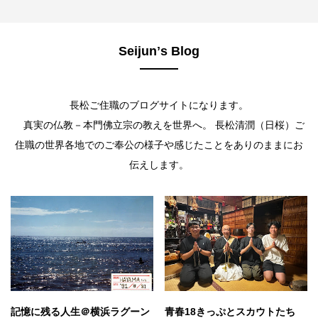
Seijunʼs Blog
長松ご住職のブログサイトになります。
真実の仏教－本門佛立宗の教えを世界へ。 長松清潤（日桜）ご
住職の世界各地でのご奉公の様子や感じたことをありのままにお
伝えします。
記憶に残る人生＠横浜ラグーン
青春18きっぷとスカウトたち