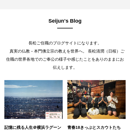
Seijunʼs Blog
長松ご住職のブログサイトになります。
真実の仏教－本門佛立宗の教えを世界へ。 長松清潤（日桜）ご
住職の世界各地でのご奉公の様子や感じたことをありのままにお
伝えします。
記憶に残る人生＠横浜ラグーン
青春18きっぷとスカウトたち