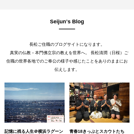
Seijunʼs Blog
長松ご住職のブログサイトになります。
真実の仏教－本門佛立宗の教えを世界へ。 長松清潤（日桜）ご
住職の世界各地でのご奉公の様子や感じたことをありのままにお
伝えします。
記憶に残る人生＠横浜ラグーン
青春18きっぷとスカウトたち