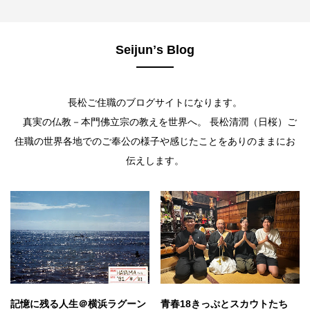
Seijunʼs Blog
長松ご住職のブログサイトになります。
真実の仏教－本門佛立宗の教えを世界へ。 長松清潤（日桜）ご
住職の世界各地でのご奉公の様子や感じたことをありのままにお
伝えします。
記憶に残る人生＠横浜ラグーン
青春18きっぷとスカウトたち