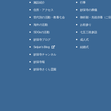
施設紹介
⾏事
住所・アクセス
妙深寺の葬儀
世代別の活動・教養七会
御祈願・先祖供養（ご
海外の活動
お初参り
SDGsの活動
七五三祝参詣
妙深寺ブログ
成人式
Seijunʼs Blog
結婚式
妙深寺チャンネル
妙深寺報
妙深寺さくら霊園