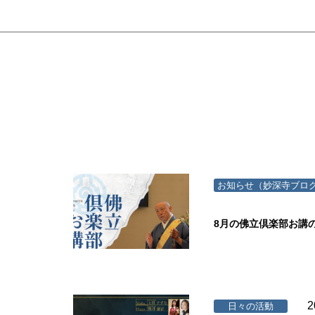
お知らせ（妙深寺ブロ
8月の佛立倶楽部お講
2
日々の活動