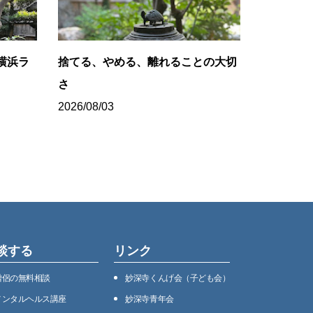
横浜ラ
捨てる、やめる、離れることの大切
さ
2026/08/03
談する
リンク
僧侶の無料相談
妙深寺くんげ会（⼦ども会）
メンタルヘルス講座
妙深寺⻘年会