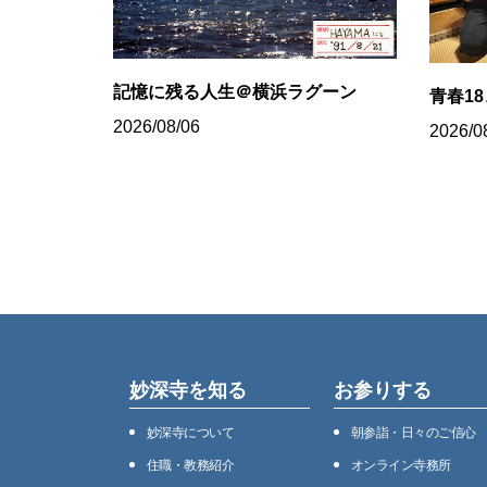
記憶に残る人生＠横浜ラグーン
青春1
2026/08/06
2026/0
妙深寺を知る
お参りする
妙深寺について
朝参詣・日々のご信心
住職・教務紹介
オンライン寺務所