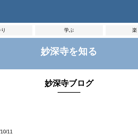
参り
学ぶ
楽
妙深寺を知る
妙深寺ブログ
/10/11