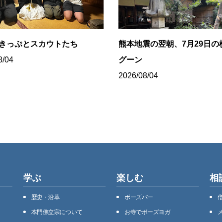
8きっぷとスカウトたち
熊本地震の翌朝、7月29日の
8/04
グーン
2026/08/04
学ぶ
楽しむ
相
歴史・沿⾰
ボーズバー
本⾨佛⽴宗について
お寺でボーズヨガ