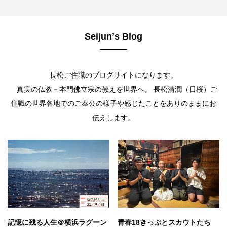
Seijunʼs Blog
長松ご住職のブログサイトになります。
真実の仏教－本門佛立宗の教えを世界へ。 長松清潤（日桜）ご
住職の世界各地でのご奉公の様子や感じたことをありのままにお
伝えします。
記憶に残る人生＠横浜ラグーン
青春18きっぷとスカウトたち