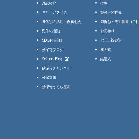
施設紹介
⾏事
住所・アクセス
妙深寺の葬儀
世代別の活動・教養七会
御祈願・先祖供養（ご
海外の活動
お初参り
SDGsの活動
七五三祝参詣
妙深寺ブログ
成人式
Seijunʼs Blog
結婚式
妙深寺チャンネル
妙深寺報
妙深寺さくら霊園