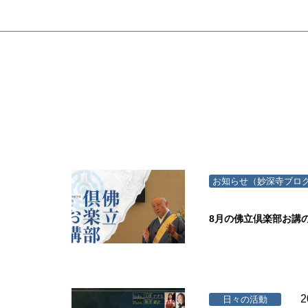
お知らせ（妙深寺ブロ
8月の佛立倶楽部お講
2
日々の活動