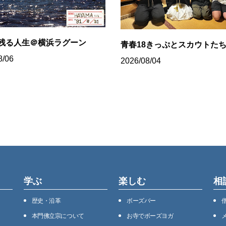
残る人生＠横浜ラグーン
青春18きっぷとスカウトた
8/06
2026/08/04
学ぶ
楽しむ
相
歴史・沿⾰
ボーズバー
本⾨佛⽴宗について
お寺でボーズヨガ