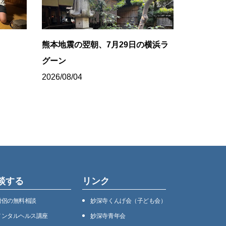
ち
熊本地震の翌朝、7月29日の横浜ラ
グーン
2026/08/04
談する
リンク
僧侶の無料相談
妙深寺くんげ会（⼦ども会）
メンタルヘルス講座
妙深寺⻘年会