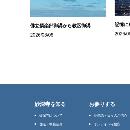
記憶に
佛立倶楽部御講から教区御講
2026/0
2026/08/08
妙深寺を知る
お参りする
妙深寺について
朝参詣・日々のご信心
住職・教務紹介
オンライン寺務所