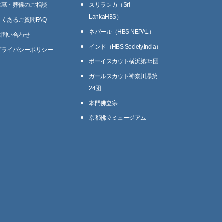
お墓・葬儀のご相談
スリランカ（Sri
LankaHBS）
よくあるご質問FAQ
ネパール（HBS NEPAL）
お問い合わせ
インド（HBS Society,India）
プライバシーポリシー
ボーイスカウト横浜第35団
ガールスカウト神奈川県第
24団
本門佛立宗
京都佛立ミュージアム