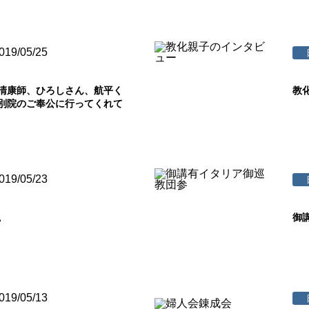
019/05/25
清康師、ひろしさん、航平く
教
別院のご奉公に行ってくれて
019/05/23
。
御
019/05/13