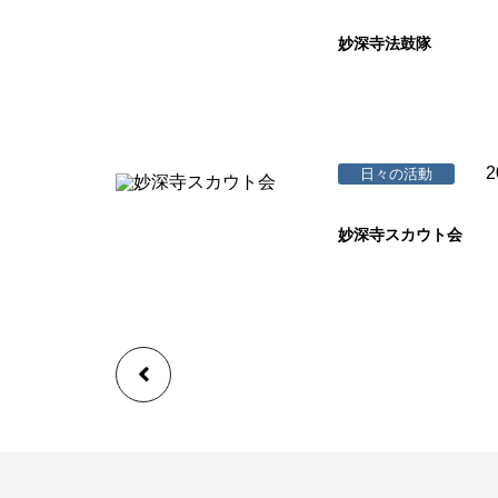
妙深寺法鼓隊
2
日々の活動
妙深寺スカウト会