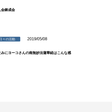
人会錬成会
2019/05/08
日々の活動
なみにヨーコさんの南無妙法蓮華経はこんな感
。