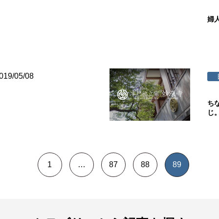
婦
019/05/08
ち
じ
1
…
87
88
89