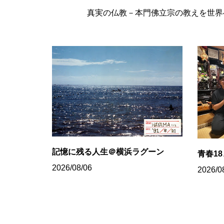
真実の仏教－本門佛立宗の教えを世界へ
記憶に残る人生＠横浜ラグーン
青春1
2026/08/06
2026/0