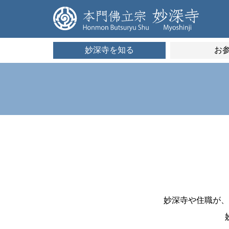
妙深寺を知る
お
妙深寺や住職が、